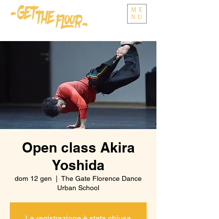
ME
NU
Open class Akira
Yoshida
dom 12 gen
  |  
The Gate Florence Dance
Urban School
La registrazione è stata chiusa